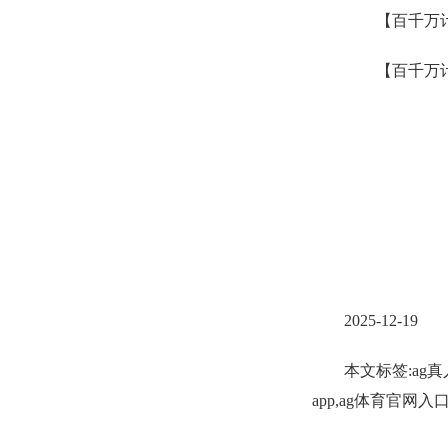
【百千万计划
【百千万计划
2025-12-19
本文标签:ag真
app,ag体育官网