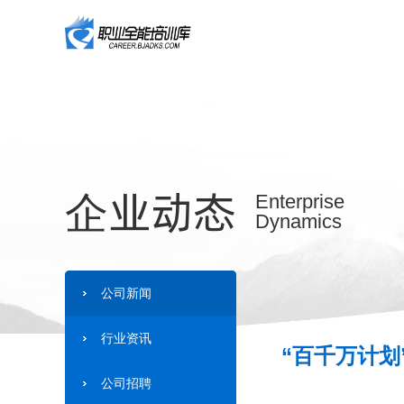
企业动态
Enterprise
Dynamics
公司新闻
行业资讯
“百千万计划
公司招聘