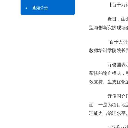
【百千万计划
通知公告
近日，由北京
型与创新实践现场
“百千万计划
教师培训学院院长
亓俊国表示，
帮扶的输血模式，
效支持、生态优化
亓俊国介绍，
面：一是为项目地
理能力与治理水平
“‘百千万计