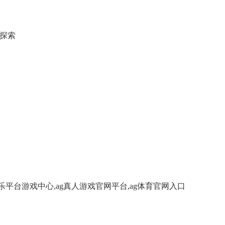
探索
g娱乐平台游戏中心,ag真人游戏官网平台,ag体育官网入口