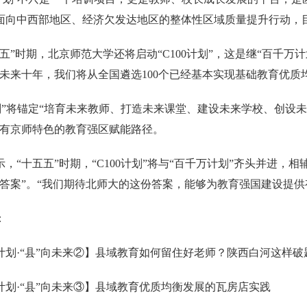
面向中西部地区、经济欠发达地区的整体性区域质量提升行动，
”时期，北京师范大学还将启动“C100计划”，这是继“百千万
未来十年，我们将从全国遴选100个已经基本实现基础教育优质均
划”将锚定“培育未来教师、打造未来课堂、建设未来学校、创设未
具有京师特色的教育强区赋能路径。
“十五五”时期，“C100计划”将与“百千万计划”齐头并进，
份答案”。“我们期待北师大的这份答案，能够为教育强国建设提供
：
·“县”向未来②】县域教育如何留住好老师？陕西白河这样破
·“县”向未来③】县域教育优质均衡发展的瓦房店实践