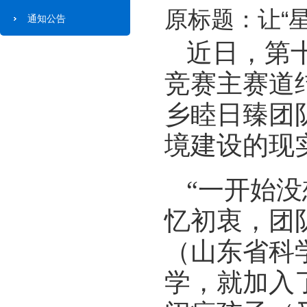
原标题：让“
通知公告
近日，第
竞赛主赛道
乡睦日臻团
境建设的现
“一开始
忆初衷，团
（山东省科
学，就加入