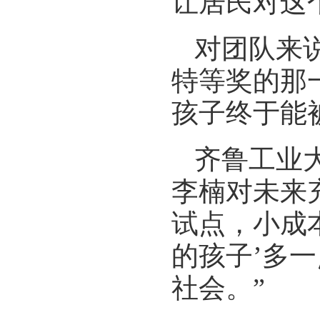
让居民对这
对团队来
特等奖的那
孩子终于能
齐鲁工业
李楠对未来
试点，小成
的孩子’多
社会。”