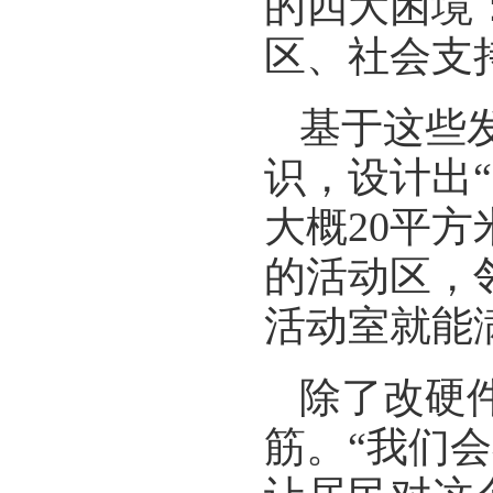
的四大困境
区、社会支
基于这些
识，设计出“
大概20平方
的活动区，
活动室就能
除了改硬
筋。“我们