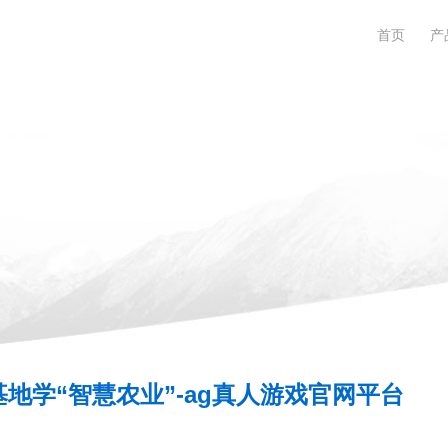
首页
产
地学“智慧农业”-ag真人游戏官网平台