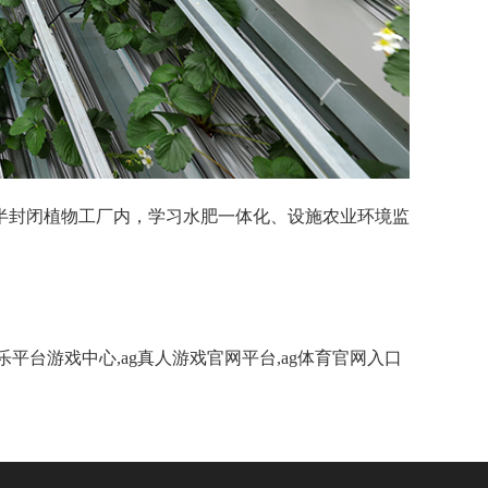
立体半封闭植物工厂内，学习水肥一体化、设施农业环境监
g娱乐平台游戏中心,ag真人游戏官网平台,ag体育官网入口