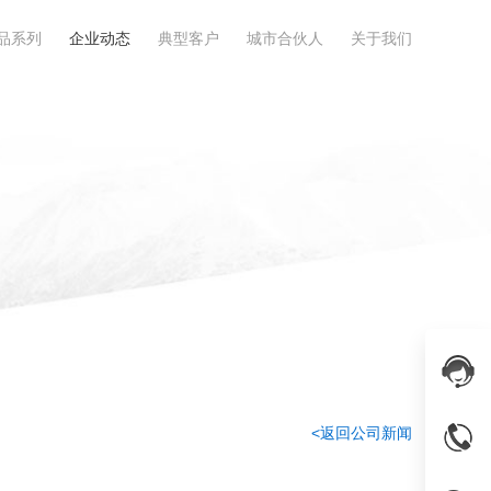
品系列
企业动态
典型客户
城市合伙人
关于我们
<返回公司新闻