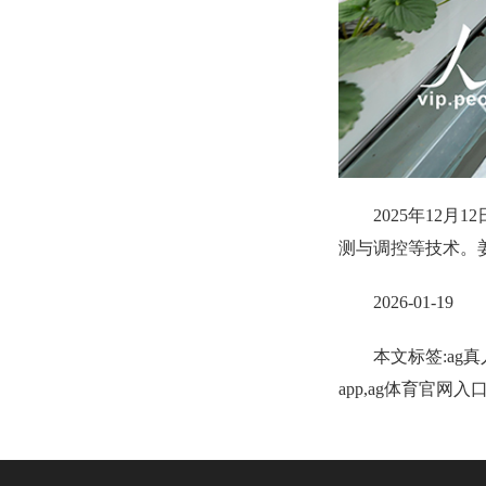
2025年1
测与调控等技术。
2026-01-19
本文标签:ag真
app,ag体育官网