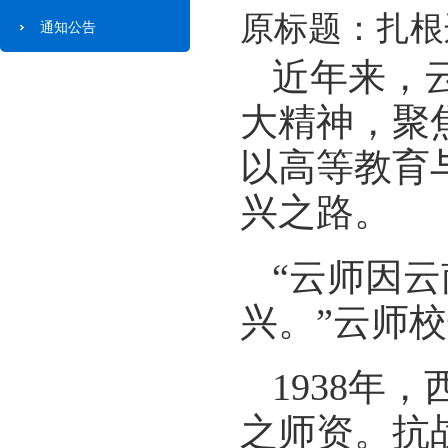
原标题：扎根
通知公告
近年来，
大精神，聚焦
以高等教育
兴之路。
“云师因
兴。”云师
1938年
之师资。抗