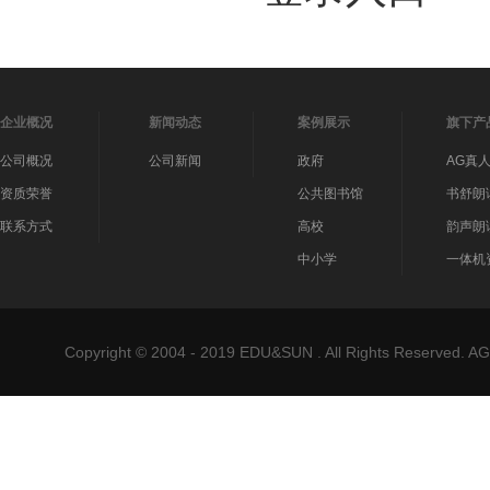
企业概况
新闻动态
案例展示
旗下产
公司概况
公司新闻
政府
AG真
资质荣誉
公共图书馆
书舒朗
联系方式
高校
韵声朗
中小学
一体机
Copyright © 2004 - 2019 EDU&SUN . All Rights Reser