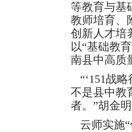
等教育与基础
教师培育、
创新人才培
以“基础教育
南县中高质
“‘151
不是县中教
者。”胡金
云师实施“