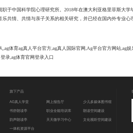
就职于中国科学院心理研究所。2018年在澳大利亚格里菲斯大学
音乐共情、共情与亲子关系的相关研究，并已经在国内外专业心理
人,ag体育ag真人平台官方,ag真人国际官网,Ag平台官方网站,a
入口登录,ag体育官网登录入口
旗下产品
AG真人学堂
网上报告厅
少儿多媒体图书馆
书舒朗读亭
职业全能培训库
朗读空间建设
韵声朗读亭
天天微学习中心
文化视听空间建设
一体机资源平台