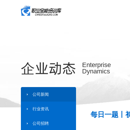
企业动态
Enterprise
Dynamics
公司新闻
行业资讯
每日一题丨
公司招聘