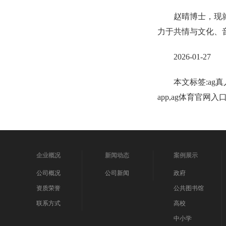
赵晴博士，现
力于共情与文化、
2026-01-27
本文标签:ag真
app,ag体育官网
企业概况
新闻动态
案例展示
公司概况
公司新闻
政府
资质荣誉
公共图书馆
联系方式
高校
中小学