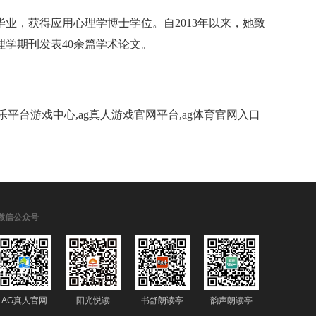
毕业，获得应用心理学博士学位。自2013年以来，她致
学期刊发表40余篇学术论文。
g娱乐平台游戏中心,ag真人游戏官网平台,ag体育官网入口
微信公众号
AG真人官网
阳光悦读
书舒朗读亭
韵声朗读亭