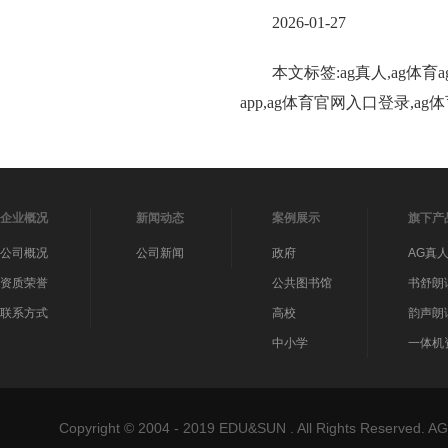
2026-01-27
本文标签:ag真人,ag体
app,ag体育官网入口登录,a
企业概况
新闻动态
案例展示
旗下产
公司概况
公司新闻
政府
AG真
资质荣誉
公共图书馆
书舒朗
联系方式
高校
韵声朗
中小学
一体机
Copyright © 2004 - 2019 EDU&SUN . All Rights Reser