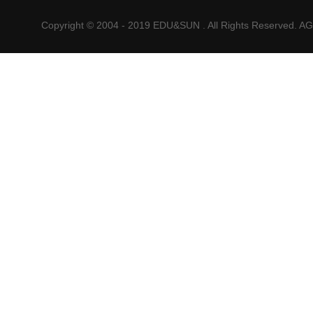
Copyright © 2004 - 2019 EDU&SUN . All Rights Reser