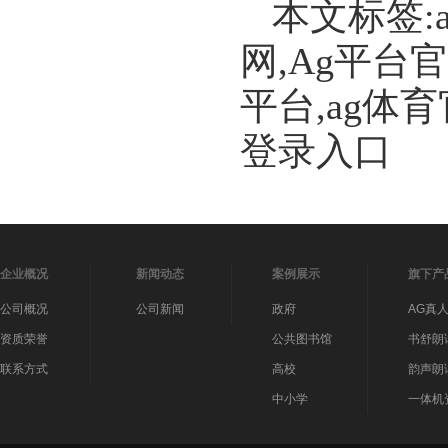
本文标签:
网,Ag平台
平台,ag体
登录入口
企业概况
新闻动态
案例展示
旗下产
公司概况
公司新闻
政府
AG真
资质荣誉
公共图书馆
书舒朗
联系方式
高校
韵声朗
中小学
一体机