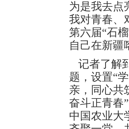
为是我去点
我对青春、
第六届“石
自己在新疆
记者了解到
题，设置“
亲，同心共
奋斗正青春
中国农业大学
齐聚一堂，