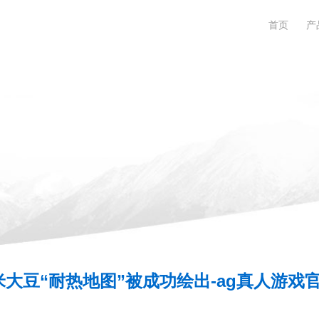
首页
产
大豆“耐热地图”被成功绘出-ag真人游戏