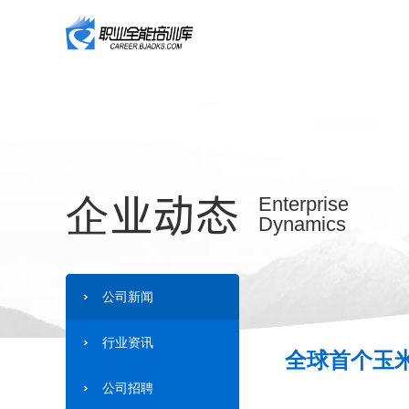
企业动态
Enterprise
Dynamics
公司新闻
行业资讯
全球首个玉米
公司招聘