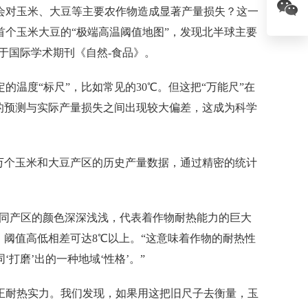
会对玉米、大豆等主要农作物造成显著产量损失？这一
个玉米大豆的“极端高温阈值地图”，发现北半球主要
于国际学术期刊《自然-食品》。
温度“标尺”，比如常见的30℃。但这把“万能尺”在
的预测与实际产量损失之间出现较大偏差，这成为科学
万个玉米和大豆产区的历史产量数据，通过精密的统计
，不同产区的颜色深深浅浅，代表着作物耐热能力的巨大
，阈值高低相差可达8℃以上。“这意味着作物的耐热性
打磨’出的一种地域‘性格’。”
真正耐热实力。我们发现，如果用这把旧尺子去衡量，玉