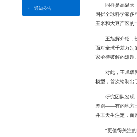
同样是高温天
通知公告
困扰全球科学家多
玉米和大豆产区的
王旭辉介绍，
面对全球千差万别
家亟待破解的难题
对此，王旭辉
模型，首次绘制出
研究团队发现，
差别——有的地方
并非天生注定，而是
“更值得关注