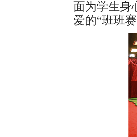
面为学生身
爱的“班班赛