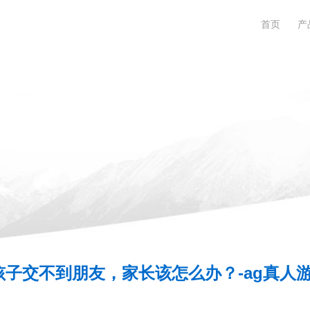
首页
产
孩子交不到朋友，家长该怎么办？-ag真人