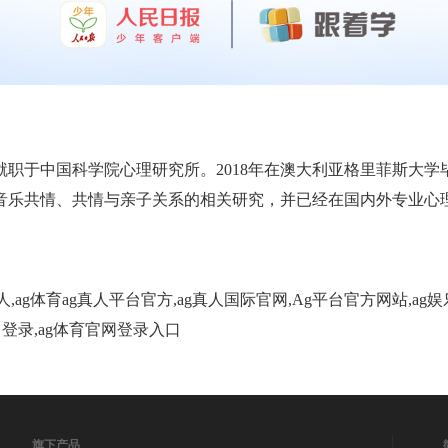
就职于中国科学院心理研究所。2018年在澳大利亚格里菲斯大学
音乐共情、共情与亲子关系的相关研究，并已经在国内外专业心理
人,ag体育ag真人平台官方,ag真人国际官网,Ag平台官方网站,a
入口登录,ag体育官网登录入口
旗下产品