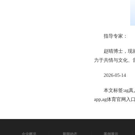
指导专家：
赵晴博士，现
力于共情与文化、
2026-05-14
本文标签:ag真
app,ag体育官网
企业概况
新闻动态
案例展示