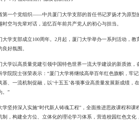
省第一个党组织——中共厦门大学支部的首任书记罗扬才为原型的
越时空与先辈对话，追忆百年前共产党人的初心与担当。
门大学支部成立100周年。2月起，厦门大学举办一系列活动，
的良好氛围。
门大学以高质量党建引领中国特色世界一流大学建设的新质效，奋
科学院院士张荣表示：“厦门大学将继续高举百年红色旗帜，牢记
筑基、一流机制促融，以‘十五五’各项事业高质量发展新成绩，
为。”
大学坚持深入实施“时代新人铸魂工程”，全面推进思政课程和课
机制，构建全方位、立体化的理论学习体系，营造校园红色文化