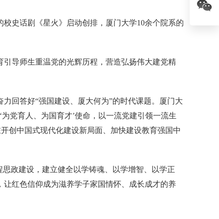
校史话剧《星火》启动创排，厦门大学10余个院系的
教育引导师生重温党的光辉历程，营造弘扬伟大建党精
力回答好“强国建设、厦大何为”的时代课题。厦门大
‘为党育人、为国育才’使命，以一流党建引领一流生
在开创中国式现代化建设新局面、加快建设教育强国中
程思政建设，建立健全以学铸魂、以学增智、以学正
，让红色信仰成为滋养学子家国情怀、成长成才的养