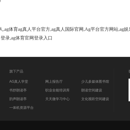
）
人,ag体育ag真人平台官方,ag真人国际官网,Ag平台官方网站,a
入口登录,ag体育官网登录入口
旗下产品
AG真人学堂
网上报告厅
少儿多媒体图书馆
书舒朗读亭
职业全能培训库
朗读空间建设
韵声朗读亭
天天微学习中心
文化视听空间建设
一体机资源平台