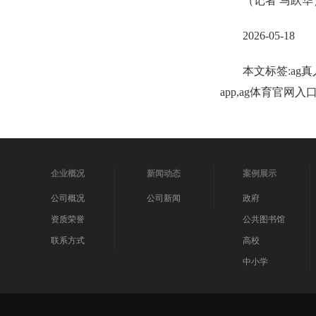
（记者 马跃华
2026-05-18
本文标签:ag真
app,ag体育官网
企业概况
新闻动态
案例展示
公司概况
公司新闻
政府
资质荣誉
公共图书馆
联系方式
高校
中小学