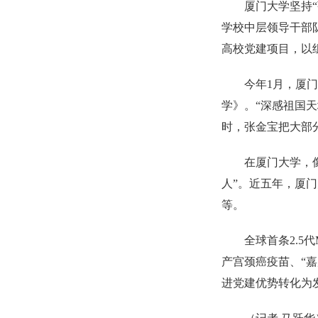
厦门大学坚持“
学校中层领导干部队
高校党建项目，以
今年1月，厦
学》。“深感祖国
时，张金宝把大部
在厦门大学，
人”。近五年，厦
等。
全球首条2.5
产宫颈癌疫苗、“
进党建优势转化为