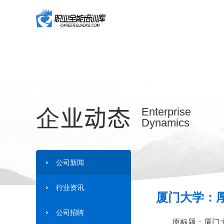
企业动态
Enterprise
Dynamics
公司新闻
行业资讯
厦门大学：厚
公司招聘
原标题：厦门