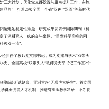
提效”三大计划，优化党支部设置与重点提升工作，实施
牌”，打造26项全国、全省“双创”“双百”等新时代
太阳能电池稳定性难题，研究成果发表于国际期刊《科
定了深耕育人一线的奋斗坐标。”勇攀科学高峰的同
科教双一流”。
少还担任了教师党支部书记，成为党建与学术“双带头
4支、全国高校“双带头人”教师党支部书记工作室2个
-Ab鼻咽癌诊断试剂盒、亚洲首座“无噪声实验室”、首支国
门大学健全党管人才机制，推进有组织教学科研，不断促