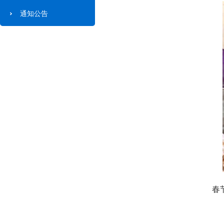
通知公告
春