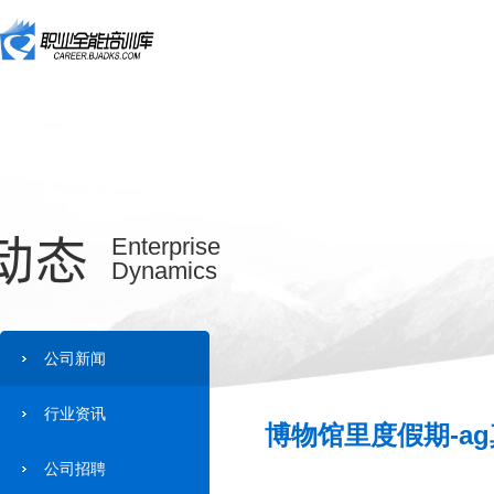
动态
Enterprise
Dynamics
公司新闻
行业资讯
博物馆里度假期-a
公司招聘