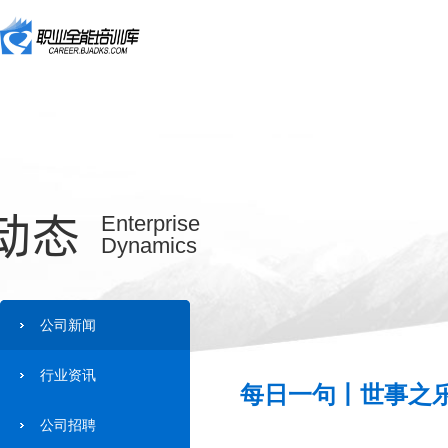
动态
Enterprise
Dynamics
公司新闻
行业资讯
每日一句丨世事之乐
公司招聘