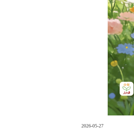
2026-05-27