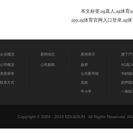
本文标签:ag真人,ag体
app,ag体育官网入口登录,a
企业概况
新闻动态
案例展示
旗下产
公司概况
公司新闻
政府
AG真
资质荣誉
公共图书馆
书舒朗
联系方式
高校
韵声朗
中小学
一体机
Copyright © 2004 - 2019 EDU&SUN . All Rights Reser