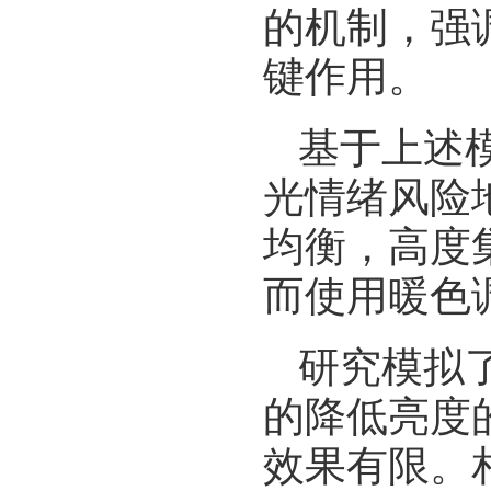
的机制，强
键作用。
基于上述
光情绪风险
均衡，高度
而使用暖色
研究模拟
的降低亮度
效果有限。