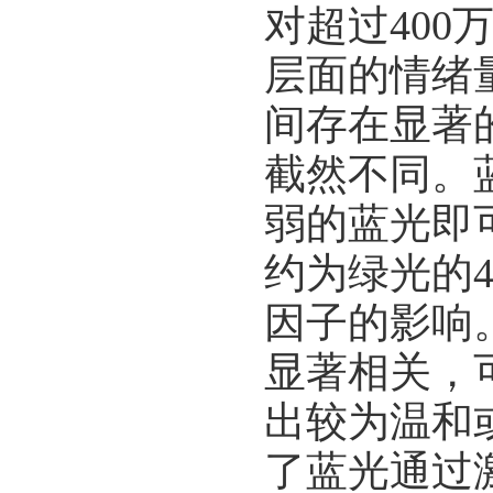
对超过40
层面的情绪
间存在显著
截然不同。
弱的蓝光即可
约为绿光的
因子的影响
显著相关，
出较为温和
了蓝光通过