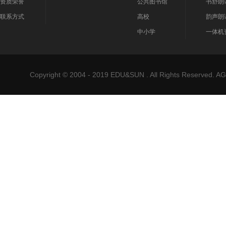
资质荣誉
公共图书馆
书舒朗
联系方式
高校
韵声朗
中小学
一体机
Copyright © 2004 - 2019 EDU&SUN . All Rights Reser