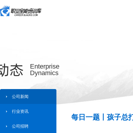
动态
Enterprise
Dynamics
公司新闻
行业资讯
每日一题丨孩子总打
公司招聘