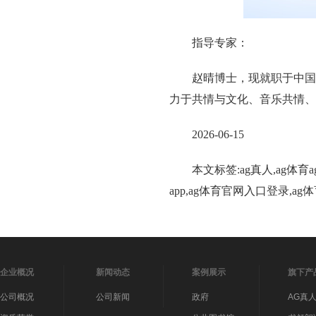
指导专家：
赵晴博士，现就职于中国
力于共情与文化、音乐共情、
2026-06-15
本文标签:ag真人,ag体
app,ag体育官网入口登录,a
企业概况
新闻动态
案例展示
旗下产
公司概况
公司新闻
政府
AG真