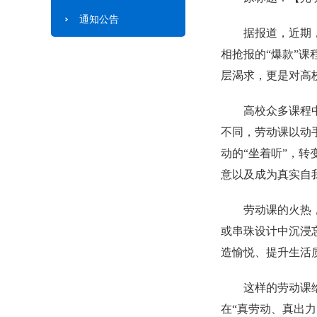
通知公告
据报道，近期
相抢报的“爆款”
层渴求，更是对高
高校众多课程
不同，劳动课以动
动的“坐着听”，
意以及成为真实自
劳动课的火热
或串珠设计中沉浸
造愉悦、提升生活
这样的劳动课
在“真劳动、真出