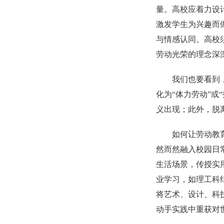
量。高校应着力设
激发学生为兴趣而
与情感认同。高校须
劳动光荣的理念深
我们也要看到
化为“体力劳动”
义出现；此外，脱
如何让劳动教
然而然融入校园日
生活场景，传授实
业学习，如理工科
将艺术、设计、科
动手实践中重获对世