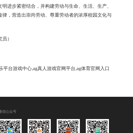
文明进步紧密结合，并构建劳动与生命、生活、生产、
旋律，营造出崇尚劳动、尊重劳动者的浓厚校园文化与
究员）
g娱乐平台游戏中心,ag真人游戏官网平台,ag体育官网入口
微信公众号