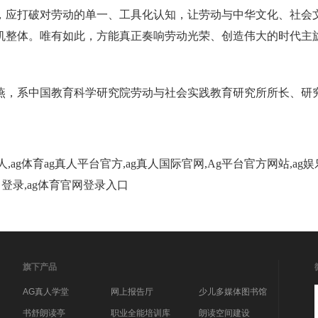
，应打破对劳动的单一、工具化认知，让劳动与中华文化、社会
机整体。唯有如此，方能真正奏响劳动光荣、创造伟大的时代主
燕，系中国教育科学研究院劳动与社会实践教育研究所所长、研
人,ag体育ag真人平台官方,ag真人国际官网,Ag平台官方网站,a
入口登录,ag体育官网登录入口
旗下产品
AG真人学堂
网上报告厅
少儿多媒体图书馆
书舒朗读亭
职业全能培训库
朗读空间建设