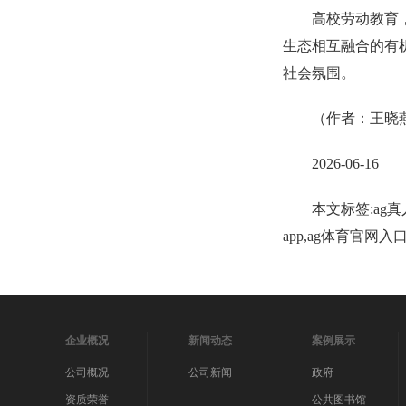
高校劳动教育
生态相互融合的有
社会氛围。
（作者：王晓
2026-06-16
本文标签:ag真
app,ag体育官网
企业概况
新闻动态
案例展示
公司概况
公司新闻
政府
资质荣誉
公共图书馆