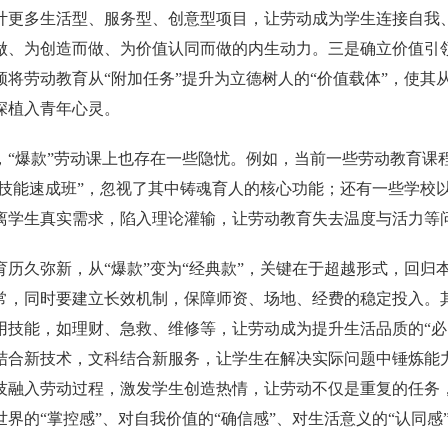
计更多生活型、服务型、创意型项目，让劳动成为学生连接自我
做、为创造而做、为价值认同而做的内生动力。三是确立价值引
将劳动教育从“附加任务”提升为立德树人的“价值载体”，使其从
深植入青年心灵。
，“爆款”劳动课上也存在一些隐忧。例如，当前一些劳动教育课
或“技能速成班”，忽视了其中铸魂育人的核心功能；还有一些学
离学生真实需求，陷入理论灌输，让劳动教育失去温度与活力等
育历久弥新，从“爆款”变为“经典款”，关键在于超越形式，回
常，同时要建立长效机制，保障师资、场地、经费的稳定投入。
用技能，如理财、急救、维修等，让劳动成为提升生活品质的“必
结合新技术，文科结合新服务，让学生在解决实际问题中锤炼能
技融入劳动过程，激发学生创造热情，让劳动不仅是重复的任务
界的“掌控感”、对自我价值的“确信感”、对生活意义的“认同感