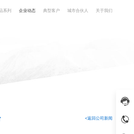
品系列
企业动态
典型客户
城市合伙人
关于我们
台
<返回公司新闻