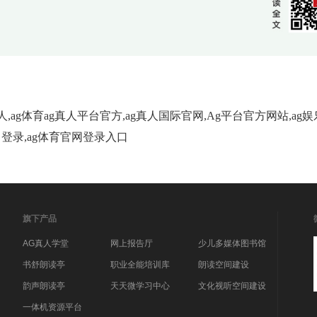
人,ag体育ag真人平台官方,ag真人国际官网,Ag平台官方网站,a
入口登录,ag体育官网登录入口
旗下产品
AG真人学堂
网上报告厅
少儿多媒体图书馆
书舒朗读亭
职业全能培训库
朗读空间建设
韵声朗读亭
天天微学习中心
文化视听空间建设
一体机资源平台