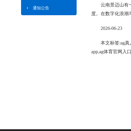
云南景迈山有
通知公告
度。在数字化浪潮
2026-06-23
本文标签:ag真
app,ag体育官网