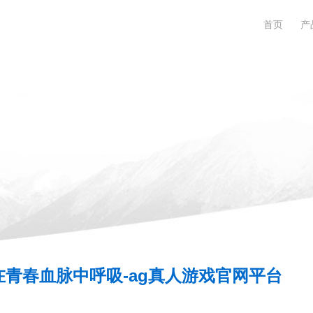
首页
产
青春血脉中呼吸-ag真人游戏官网平台