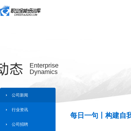
动态
Enterprise
Dynamics
公司新闻
行业资讯
每日一句丨构建自我
公司招聘