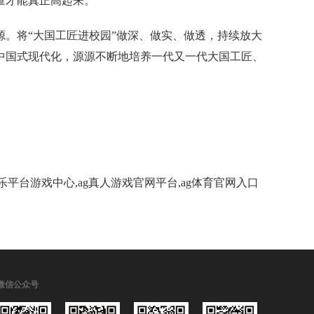
量才能真正高起来。
。将“大国工匠进校园”做深、做实、做透，持续放大
中国式现代化，源源不断地培养一代又一代大国工匠、
g娱乐平台游戏中心,ag真人游戏官网平台,ag体育官网入口
微信公众号