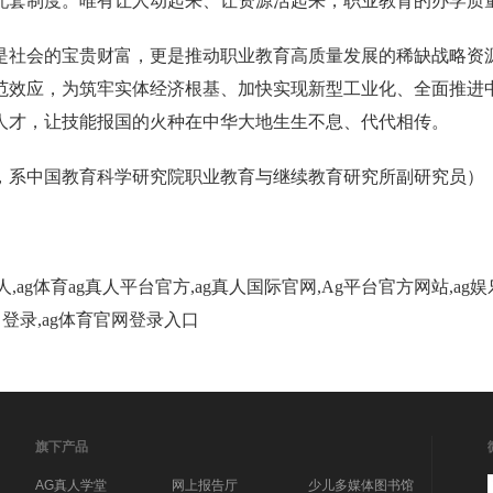
配套制度。唯有让人动起来、让资源活起来，职业教育的办学质
是社会的宝贵财富，更是推动职业教育高质量发展的稀缺战略资源
范效应，为筑牢实体经济根基、加快实现新型工业化、全面推进
人才，让技能报国的火种在中华大地生生不息、代代相传。
，系中国教育科学研究院职业教育与继续教育研究所副研究员）
人,ag体育ag真人平台官方,ag真人国际官网,Ag平台官方网站,a
入口登录,ag体育官网登录入口
旗下产品
AG真人学堂
网上报告厅
少儿多媒体图书馆