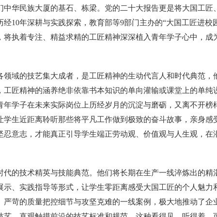
们中华民族大厦的基石、栋梁。党的二十大报告更是将大国工匠
历经10年深耕与实践探索，教育部等9部门主办的“大国工匠进校
，将执着专注、精益求精的工匠精神深深植入青年学子心中，成
各领域的技艺集大成者，是工匠精神的生动代言人和时代典范，
，工匠精神的涵养绝非依靠书本知识的单向灌输或课堂上的单纯
青年学子在未来实际岗位上历经岁月的沉淀与磨砺，又离不开榜
让学生近距离聆听那些将平凡工作做到极致的奋斗故事，亲身感受
坚忍意志，才能真正引导学生端正劳动观、价值观与人生观，在
时代的技术精英与技能典范。他们将长期在生产一线淬炼出的精
展示、实践指导等形式，让学生零距离感受大国工匠的个人魅力
、严苛的质量把控细节与攻坚克难的一线案例，极大地推动了企
技艺，直观触摸前沿的技艺标准和规范，这种看得见、听得着、