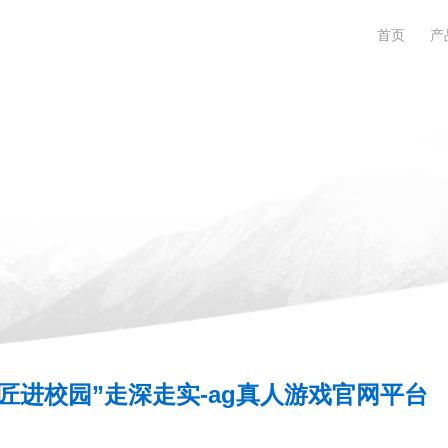
首页
产
匠进校园”走深走实-ag真人游戏官网平台