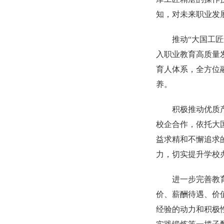
知，对未来职业发
推动“大国工
入职业教育高质量
育人体系，全方位
养。
积极推动优质
校企合作，依托大
益求精和不懈追求
力，切实提升学校
进一步完善教
价、薪酬待遇、价
经验的动力和积极