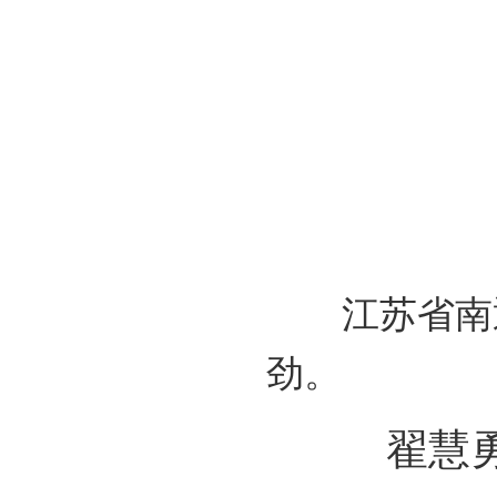
江苏省南通
劲。
翟慧勇