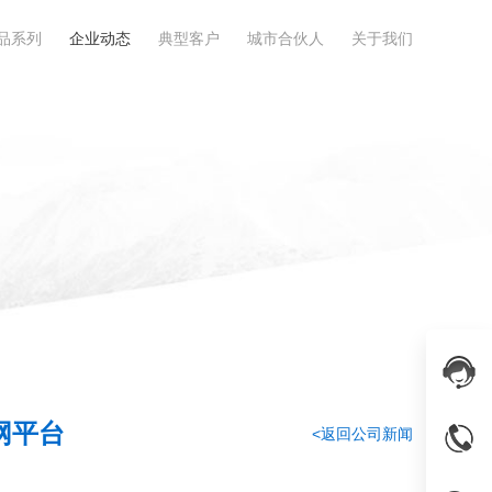
品系列
企业动态
典型客户
城市合伙人
关于我们
网平台
<返回公司新闻