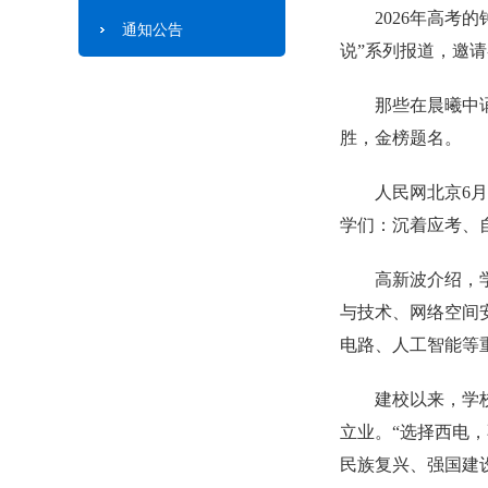
2026年高
通知公告
说”系列报道，邀
那些在晨曦中
胜，金榜题名。
人民网北京6
学们：沉着应考、
高新波介绍，
与技术、网络空间
电路、人工智能等
建校以来，学
立业。“选择西电
民族复兴、强国建