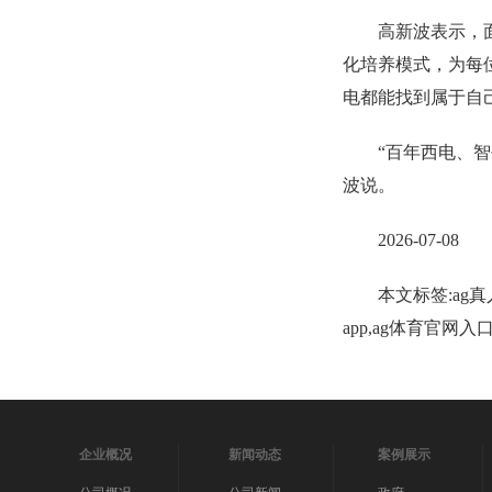
高新波表示，
化培养模式，为每
电都能找到属于自
“百年西电、
波说。
2026-07-08
本文标签:ag真
app,ag体育官网
企业概况
新闻动态
案例展示